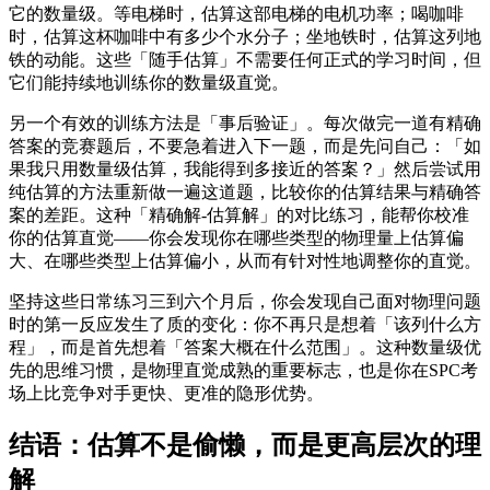
它的数量级。等电梯时，估算这部电梯的电机功率；喝咖啡
时，估算这杯咖啡中有多少个水分子；坐地铁时，估算这列地
铁的动能。这些「随手估算」不需要任何正式的学习时间，但
它们能持续地训练你的数量级直觉。
另一个有效的训练方法是「事后验证」。每次做完一道有精确
答案的竞赛题后，不要急着进入下一题，而是先问自己：「如
果我只用数量级估算，我能得到多接近的答案？」然后尝试用
纯估算的方法重新做一遍这道题，比较你的估算结果与精确答
案的差距。这种「精确解-估算解」的对比练习，能帮你校准
你的估算直觉——你会发现你在哪些类型的物理量上估算偏
大、在哪些类型上估算偏小，从而有针对性地调整你的直觉。
坚持这些日常练习三到六个月后，你会发现自己面对物理问题
时的第一反应发生了质的变化：你不再只是想着「该列什么方
程」，而是首先想着「答案大概在什么范围」。这种数量级优
先的思维习惯，是物理直觉成熟的重要标志，也是你在SPC考
场上比竞争对手更快、更准的隐形优势。
结语：估算不是偷懒，而是更高层次的理
解