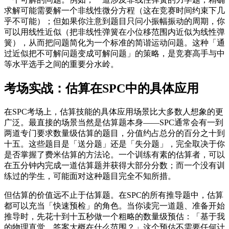
求解可能需要解一个非线性微分方程（这在竞赛时间约束下几
乎不可能）；但如果你注意到题目只问小振幅振动的周期，你
可以用线性近似（把非线性弹簧在小位移范围内近似为线性弹
簧），从而把问题简化为一个标准的简谐运动问题。这种「通
过近似把不可解问题变成可解问题」的策略，是竞赛高手与中
等水平选手之间的重要分水岭。
考场实战：估算在SPC中的具体应用
在SPC考场上，估算技能的具体应用场景比大多数人想象的更
广泛。最直接的场景当然是估算题本身——SPC通常会有一到
两道专门要求数量级估算的题目，分值约占总分的百分之十到
十五。这些题目是「送分题」还是「失分题」，完全取决于你
是否掌握了费米估算的方法论。一个训练有素的估算者，可以
在五分钟内完成一道估算题并获得大部分分数；而一个没有训
练过的学生，可能面对这种题目完全不知所措。
但估算的价值远不止于估算题。在SPC的所有推导题中，估算
都可以充当「快速预检」的角色。当你读完一道题、准备开始
推导时，先花十到十五秒做一个粗略的数量级预估：「基于我
的物理直觉，答案大概在什么范围？」这个预估不需要任何计