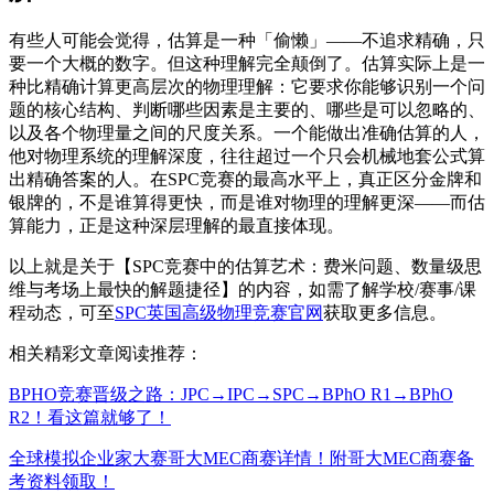
有些人可能会觉得，估算是一种「偷懒」——不追求精确，只
要一个大概的数字。但这种理解完全颠倒了。估算实际上是一
种比精确计算更高层次的物理理解：它要求你能够识别一个问
题的核心结构、判断哪些因素是主要的、哪些是可以忽略的、
以及各个物理量之间的尺度关系。一个能做出准确估算的人，
他对物理系统的理解深度，往往超过一个只会机械地套公式算
出精确答案的人。在SPC竞赛的最高水平上，真正区分金牌和
银牌的，不是谁算得更快，而是谁对物理的理解更深——而估
算能力，正是这种深层理解的最直接体现。
以上就是关于【SPC竞赛中的估算艺术：费米问题、数量级思
维与考场上最快的解题捷径】的内容，如需了解学校/赛事/课
程动态，可至
SPC英国高级物理竞赛官网
获取更多信息。
相关精彩文章阅读推荐：
BPHO竞赛晋级之路：JPC→IPC→SPC→BPhO R1→BPhO
R2！看这篇就够了！
全球模拟企业家大赛哥大MEC商赛详情！附哥大MEC商赛备
考资料领取！