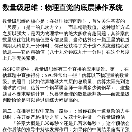
数量级思维：物理直觉的底层操作系统
数量级思维的核心是：在处理物理问题时，首先关注答案的
「尺度」（是十的几次方？），而非精确数值。这种思维方式
之所以强大，是因为物理学中的绝大多数有趣问题，其答案的
数量级往往比精确值更有信息量。当你估算出一颗卫星的轨道
周期大约是九十分钟时，你已经获得了关于这个系统最核心的
信息——它的精确值（八十九分钟或九十一分钟）在这个尺度
上几乎无关紧要。
在SPC竞赛中，数量级思维有三个直接的应用场景。第一，在
估算题中直接得分：SPC经常出一些「估算以下物理量的数量
级」的题目（比如估算地球大气层的总质量、估算太阳光到达
地球的时间、估算一个钢琴调音师一年调多少架钢琴）。这些
题目不要求精确计算，只要求合理的数量级判断——而数量级
判断恰恰是可以通过训练大幅提高的。
第二，在推导过程中充当「路标」：当你在解一道复杂的力学
题时，在开始严格推导之前，先花十秒钟做一个数量级预估
——「答案大概是几米每秒？还是几百米每秒？」这个预估会
在你后续的推导中持续发挥作用：如果你的中间结果偏离了预