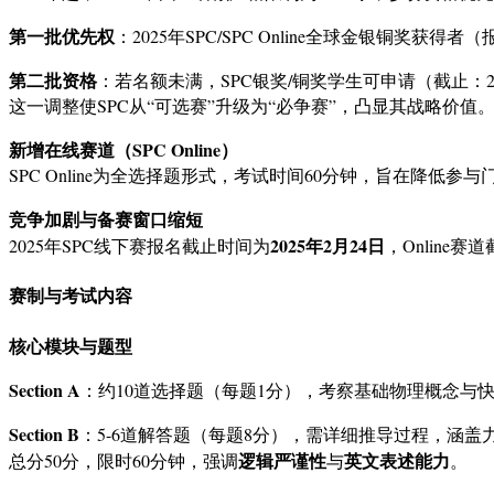
第一批优先权
：2025年SPC/SPC Online全球金银铜奖获得者
第二批资格
：若名额未满，SPC银奖/铜奖学生可申请（截止：20
这一调整使SPC从“可选赛”升级为“必争赛”，凸显其战略价值
新增在线赛道（SPC Online）
SPC Online为全选择题形式，考试时间60分钟，旨在降
竞争加剧与备赛窗口缩短
2025年2月24日
2025年SPC线下赛报名截止时间为
，Online赛
赛制与考试内容
核心模块与题型
Section A
：约10道选择题（每题1分），考察基础物理概念与
Section B
：5-6道解答题（每题8分），需详细推导过程，涵
逻辑严谨性
英文表述能力
总分50分，限时60分钟，强调
与
。