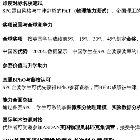
难度对标名校笔试
PAT（物理能力测试）
SPC题目风格与牛津剑桥的
、帝国理工
奖项设置与全球竞争力
全球奖项
金奖
：按英国学生成绩前5%、15%、30%、45%划定
中国区优势
：2020年数据显示，中国学生在SPC金奖获奖率约
参赛价值与升学助力
直通BPhO与藤校认可
SPC金奖学生可优先获得BPhO参赛资格，而BPhO成绩被牛津
能力全面突破
微积分物理建模
实验数据分
通过备赛SPC，学生可系统掌握
、
国际学术资源对接
英国物理奥林匹克集训营
优胜者可受邀参加ASDAN
，接受牛津