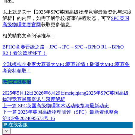
而出。
以上就是关于【2025年SPC英国高级物理竞赛最新资讯与深度
解析】的内容，如需了解学校/赛事/课程动态，可至
SPC英国
高级物理竞赛官网
获取更多信息。
相关精彩文章阅读推荐：
BPHO竞赛晋级之路：JPC→IPC→SPC→BPhO R1→BPhO
R2！看这篇就够了！
全球模拟企业家大赛哥大MEC商赛详情！附哥大MEC商赛备
考资料领取！
微信在线客服
发
作
标
2025年5月12日
2026年6月29日
meiqiqiang
2025年SPC英国高级
布
者
签
物理竞赛最新资讯与深度解析
于
上
上一篇
SPC英国高级物理学术活动概览与最新动态
文
篇
下
下一篇
2025年英国高级物理测评（SPC）最新资讯整合
章
文
篇
沪ICP备2024095673号-16
章：
文
💬
在线客服
导
章：
✕