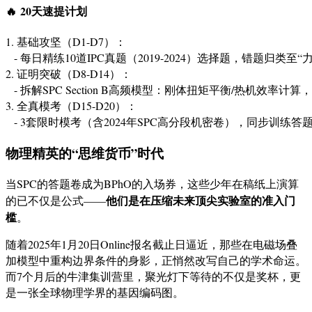
🔥
20天速提计划
1.
 基础攻坚（D1-D7）：  

-
2.
 证明突破（D8-D14）：  

-
3.
 全真模考（D15-D20）：  

-
 3套限时模考（含2024年SPC高分段机密卷），同步训练答题节奏:c
物理精英的“思维货币”时代
当SPC的答题卷成为BPhO的入场券，这些少年在稿纸上演算
他们是在压缩未来顶尖实验室的准入门
的已不仅是公式——
槛
。
随着2025年1月20日Online报名截止日逼近，那些在电磁场叠
加模型中重构边界条件的身影，正悄然改写自己的学术命运。
而7个月后的牛津集训营里，聚光灯下等待的不仅是奖杯，更
是一张全球物理学界的基因编码图。