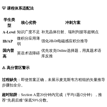
💡
课程体系适配法
学生类
核心劣势
冲刺方案
型
A-Level
知识广度不足
补充晶体衍射、瑞利判据等超纲点
微积分应用薄
IB/AP
强化∂B/∂t电磁感应积分推导
弱
国内普
优先攻克Online选择题，用真题术语
英语术语障碍
高
库反推
⚠️
高分雷区警示
过程缺失
：即使答案正确，未展示麦克斯韦方程组的矢量推导
步骤扣全分。
超时陷阱
：Section A需20分钟内完成（平均1题/2分钟），推
荐“先易后难”保底50%分数。