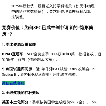
2025年新趋势：题目嵌入跨学科场景（如天体物理
中的哈勃常数验证），要求用物理原理解释AI算
法误差。
竞赛价值：为何SPC已成牛剑申请者的“隐形简
历”？
1. 学术资源双重赋能
BPhO直通车
：SPC金奖选手100%获BPhO第一批报名权，银
奖/铜奖可候补（依赖剩余名额）。
牛剑面试题库同源
：近3年牛津PAT试题中30%改编自SPC
Section B，剑桥ENGAA直接引用电磁学题型。
微信在线客服
2. 全球奖项的杠杆效应
英国本土化评分
：奖项按英国学生成绩前5%（金）、15%