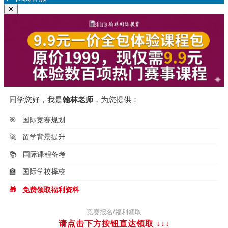
航
章：
✕
同学您好，我是
翰林老师
，为您提供：
🎯
国际竞赛规划
🚀
留学背景提升
📚
国际课程备考
🏫
国际学校择校
🎁
免费领取福利资料
竞赛报名/福利领取
请点击下方按钮直达领取
↓↓↓