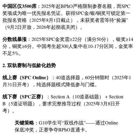
中国区仅3500席
：2025年起BPhO严格限制参赛名额，而SPC
奖项成为唯一优先报名凭证。获得SPC金/银/铜奖可锁定第一
批报名资格（2025年8月1日截止），未获奖者需等待“捡漏”
（9月2日开放，2026年起彻底关闭）。
分数线暴涨
：2025年SPC金奖需≥22分（满分50分），银奖≥14
分，铜奖≥6分。中国考生超300人集中在10-17分区间，金奖率
不足5%。
2. 双轨赛制与低龄化趋势
线上赛（SPC Online）
：40道选择题，60分钟限时（2025年1
月31日开考），纯选择题模式降低参与门槛。
线下赛（SPC正赛）
：Section A（10道基础题） + Section
B（5道证明题），要求完整推导过程（2025年3月8日开
考）。
关键策略
：G10学生可“双线作战”——通过Online
保底冲奖，正赛争夺BPhO直通卡。