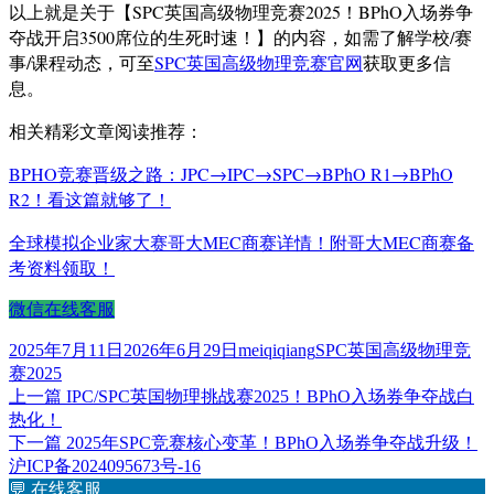
以上就是关于【SPC英国高级物理竞赛2025！BPhO入场券争
夺战开启3500席位的生死时速！】的内容，如需了解学校/赛
事/课程动态，可至
SPC英国高级物理竞赛官网
获取更多信
息。
相关精彩文章阅读推荐：
BPHO竞赛晋级之路：JPC→IPC→SPC→BPhO R1→BPhO
R2！看这篇就够了！
全球模拟企业家大赛哥大MEC商赛详情！附哥大MEC商赛备
考资料领取！
微信在线客服
发
作
标
2025年7月11日
2026年6月29日
meiqiqiang
SPC英国高级物理竞
布
者
签
赛2025
于
上
上一篇
IPC/SPC英国物理挑战赛2025！BPhO入场券争夺战白
文
篇
热化！
章
文
下
下一篇
2025年SPC竞赛核心变革！BPhO入场券争夺战升级！
章：
篇
沪ICP备2024095673号-16
导
文
💬
在线客服