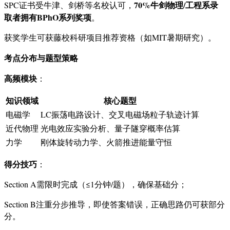
70%牛剑物理/工程系录
SPC证书受牛津、剑桥等名校认可，
取者拥有BPhO系列奖项
。
获奖学生可获藤校科研项目推荐资格（如MIT暑期研究）。
考点分布与题型策略
高频模块
：
知识领域
核心题型
电磁学
LC振荡电路设计、交叉电磁场粒子轨迹计算
近代物理
光电效应实验分析、量子隧穿概率估算
力学
刚体旋转动力学、火箭推进能量守恒
得分技巧
：
Section A需限时完成（≤1分钟/题），确保基础分；
Section B注重分步推导，即使答案错误，正确思路仍可获部分
分。