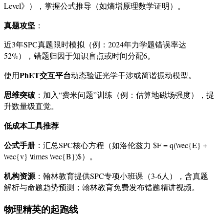
Level》），掌握公式推导（如熵增原理数学证明）。
真题攻坚
：
近3年SPC真题限时模拟（例：2024年力学题错误率达
52%），错题归因于知识盲点或时间分配
6
。
PhET交互平台
使用
动态验证光学干涉或简谐振动模型。
思维突破
：加入“费米问题”训练（例：估算地磁场强度），提
升数量级直觉。
低成本工具推荐
公式手册
：汇总SPC核心方程（如洛伦兹力 $F = q(\vec{E} +
\vec{v} \times \vec{B})$）。
机构资源
：翰林教育提供SPC专项小班课（3-6人），含真题
解析与命题趋势预测；翰林教育免费发布错题精讲视频。
物理精英的起跑线