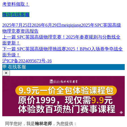
考资料领取！
微信在线客服
发
作
标
2025年7月25日
2026年6月29日
meiqiqiang
2025年SPC英国高级
布
者
签
物理竞赛资讯报告
于
上
上一篇
SPC英国高级物理竞赛！2025年参赛规则与分数线全
文
篇
面更新！
章
文
下
下一篇
SPC英国高级物理挑战赛2025！BPhO入场券争夺战全
章：
篇
面升级！
导
文
沪ICP备2024095673号-16
航
章：
💬
在线客服
✕
同学您好，我是
翰林老师
，为您提供：