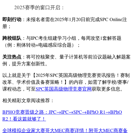
2025赛季的窗口开启：
即刻行动
：未报名者需在2025年1月20日前完成SPC Online注
册；
跨校组队
：与IPC考生组建学习小组，每周攻坚1套解答题
（例：刚体转动+电磁感应综合题）；
关注热点
：将可控核聚变、量子计算机等前沿议题融入解题案
例，提升方案创新性。
以上就是关于【2025年SPC英国高级物理竞赛资讯报告！赛制
改革、学术价值及备赛策略！】的内容，如需了解学校/赛事/
课程动态，可至
SPC英国高级物理竞赛官网
获取更多信息。
相关精彩文章阅读推荐：
BPHO竞赛晋级之路：JPC→IPC→SPC→BPhO R1→BPhO
R2！看这篇就够了！
全球模拟企业家大赛哥大MEC商赛详情！附哥大MEC商赛备