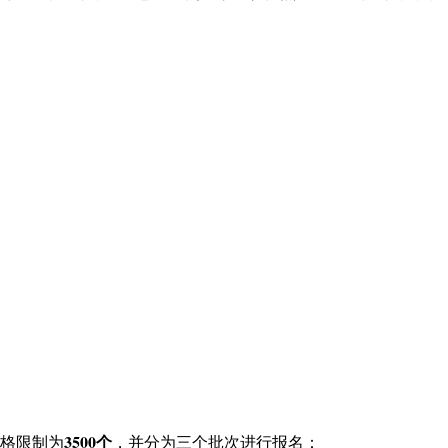
3500个
严格限制为
，并分为三个批次进行报名：