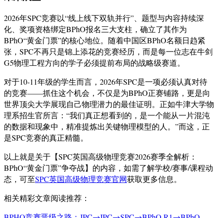
2026年SPC竞赛以“线上线下双轨并行”、题型与内容持续深
化、奖项资格绑定BPhO报名三大支柱，确立了其作为
BPhO“黄金门票”的核心地位。随着中国区BPhO名额日趋紧
张，SPC不再只是锦上添花的竞赛经历，而是每一位志在牛剑
G5物理工程方向的学子必须提前布局的战略级赛道。
对于10-11年级的学生而言，2026年SPC是一项必须认真对待
的竞赛——抓住这个机会，不仅是为BPhO正赛铺路，更是向
世界顶尖大学展现自己物理潜力的最佳证明。正如牛津大学物
理系招生官所言：“我们真正想看到的，是一个能从一片混沌
的数据和现象中，精准提炼出关键物理模型的人。”而这，正
是SPC竞赛的真正精髓。
以上就是关于【SPC英国高级物理竞赛2026赛季全解析：
BPhO“黄金门票”争夺战】的内容，如需了解学校/赛事/课程动
态，可至
SPC英国高级物理竞赛官网
获取更多信息。
相关精彩文章阅读推荐：
BPHO竞赛晋级之路：JPC→IPC→SPC→BPhO R1→BPhO