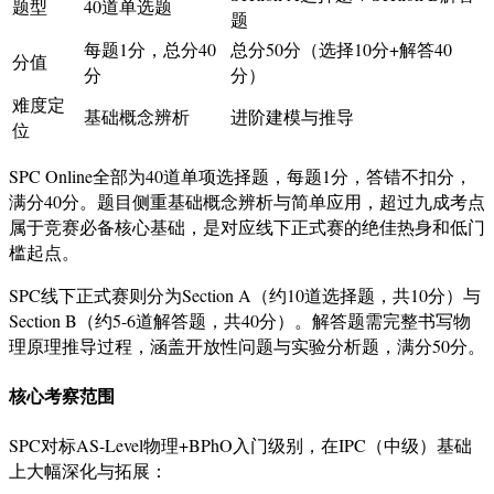
题型
40道单选题
题
每题1分，总分40
总分50分（选择10分+解答40
分值
分
分）
难度定
基础概念辨析
进阶建模与推导
位
SPC Online全部为40道单项选择题，每题1分，答错不扣分，
满分40分。题目侧重基础概念辨析与简单应用，超过九成考点
属于竞赛必备核心基础，是对应线下正式赛的绝佳热身和低门
槛起点
。
SPC线下正式赛则分为Section A（约10道选择题，共10分）与
Section B（约5-6道解答题，共40分）。解答题需完整书写物
理原理推导过程，涵盖开放性问题与实验分析题，满分50分
。
核心考察范围
SPC对标AS-Level物理+BPhO入门级别，在IPC（中级）基础
上大幅深化与拓展
：