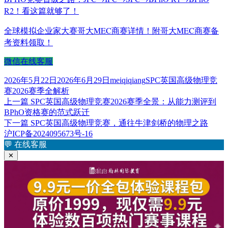
R2！看这篇就够了！
全球模拟企业家大赛哥大MEC商赛详情！附哥大MEC商赛备
考资料领取！
微信在线客服
发
作
标
2026年5月22日
2026年6月29日
meiqiqiang
SPC英国高级物理竞
布
者
签
赛2026赛季全解析
于
上
上一篇
SPC英国高级物理竞赛2026赛季全景：从能力测评到
文
篇
BPhO资格赛的范式跃迁
章
文
下
下一篇
SPC英国高级物理竞赛，通往牛津剑桥的物理之路
章：
篇
沪ICP备2024095673号-16
导
文
💬
在线客服
航
章：
✕