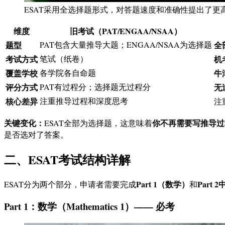
ESAT采用全选择题形式，对答题速度和准确性提出了更
维度
旧考试（PAT/ENGAA/NSAA）
题型
PAT包含大量推导大题；ENGAA/NSAA为选择题
全
考试方式
笔试（纸卷）
机
覆盖学校
各学院各自命题
牛
评分方式
PAT有过程分；选择题无过程分
无
核心差异
注重推导过程和深度思考
注
关键变化：
你不再需要写推导过
ESAT全部为选择题，这意味着
是否选对了答案。
二、ESAT考试结构详解
Part 1（数学）
Part
ESAT分为两个部分，申请者需要完成
和
Part 1：数学（Mathematics 1）—— 必考