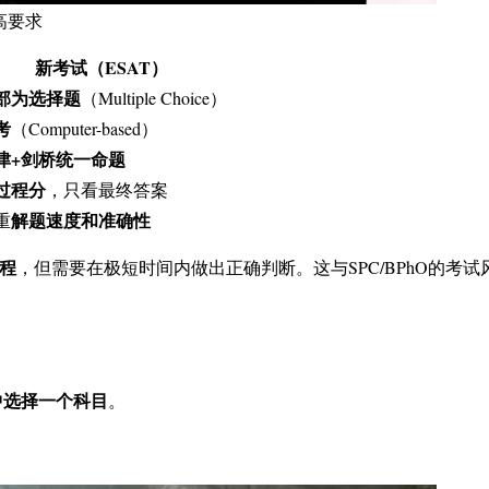
高要求
新考试（ESAT）
部为选择题
（Multiple Choice）
考
（Computer-based）
津+剑桥统一命题
过程分
，只看最终答案
解题速度和准确性
重
程
，但需要在极短时间内做出正确判断。这与SPC/BPhO的考试
 2中选择一个科目
。