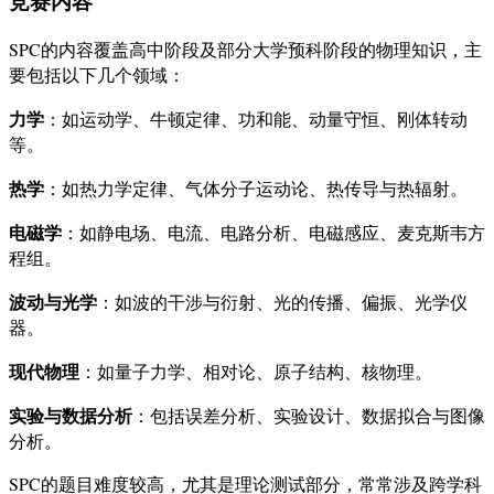
竞赛内容
SPC的内容覆盖高中阶段及部分大学预科阶段的物理知识，主
要包括以下几个领域：
力学
：如运动学、牛顿定律、功和能、动量守恒、刚体转动
等。
热学
：如热力学定律、气体分子运动论、热传导与热辐射。
电磁学
：如静电场、电流、电路分析、电磁感应、麦克斯韦方
程组。
波动与光学
：如波的干涉与衍射、光的传播、偏振、光学仪
器。
现代物理
：如量子力学、相对论、原子结构、核物理。
实验与数据分析
：包括误差分析、实验设计、数据拟合与图像
分析。
SPC的题目难度较高，尤其是理论测试部分，常常涉及跨学科