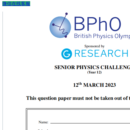
微信在线客服