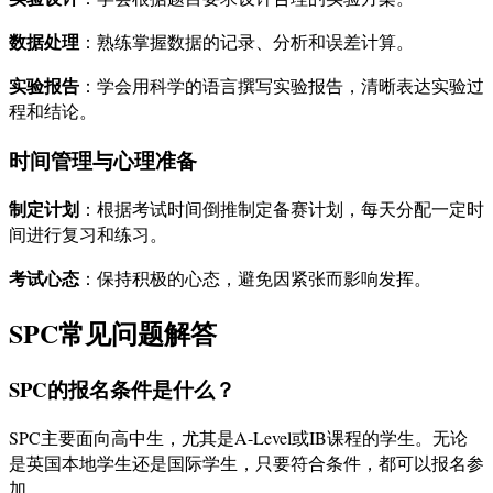
数据处理
：熟练掌握数据的记录、分析和误差计算。
实验报告
：学会用科学的语言撰写实验报告，清晰表达实验过
程和结论。
时间管理与心理准备
制定计划
：根据考试时间倒推制定备赛计划，每天分配一定时
间进行复习和练习。
考试心态
：保持积极的心态，避免因紧张而影响发挥。
SPC常见问题解答
SPC的报名条件是什么？
SPC主要面向高中生，尤其是A-Level或IB课程的学生。无论
是英国本地学生还是国际学生，只要符合条件，都可以报名参
加。