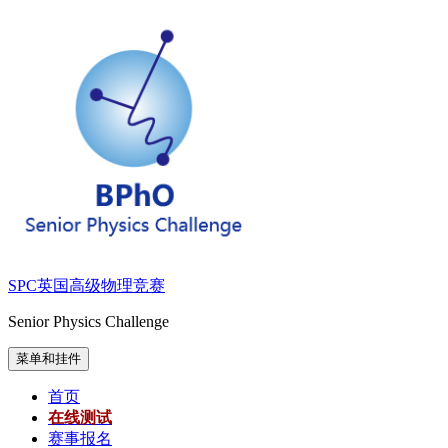
跳
至
内
容
SPC英国高级物理竞赛
Senior Physics Challenge
菜单和挂件
首页
在线测试
赛事报名