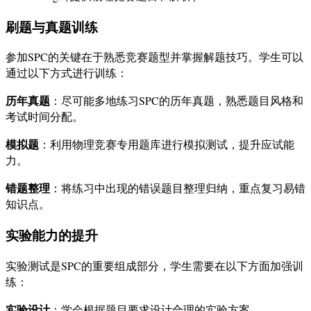
刷题与真题训练
参加SPC的关键在于熟悉竞赛题型并掌握解题技巧。学生可以
通过以下方式进行训练：
历年真题
：尽可能多地练习SPC的历年真题，熟悉题目风格和
考试时间分配。
模拟题
：利用物理竞赛专用题库进行模拟测试，提升应试能
力。
错题整理
：将练习中出现的错误题目整理归纳，重点复习易错
知识点。
实验能力的提升
实验测试是SPC的重要组成部分，学生需要在以下方面加强训
练：
实验设计
：学会根据题目要求设计合理的实验方案。