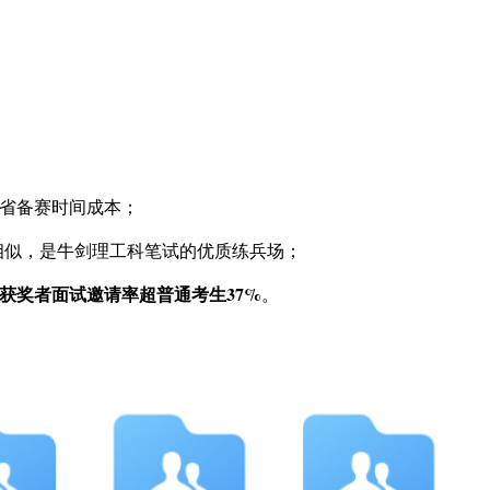
。
节省备赛时间成本；
高度相似，是牛剑理工科笔试的优质练兵场；
C获奖者面试邀请率超普通考生37%
。