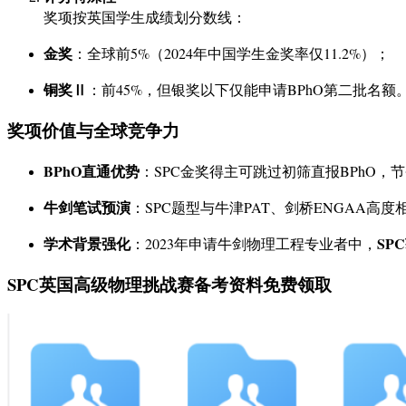
奖项按英国学生成绩划分数线：
金奖
：全球前5%（2024年中国学生金奖率仅11.2%）；
铜奖Ⅱ
：前45%，但银奖以下仅能申请BPhO第二批名额
奖项价值与全球竞争力
BPhO直通优势
：SPC金奖得主可跳过初筛直报BPhO，
牛剑笔试预演
：SPC题型与牛津PAT、剑桥ENGAA
学术背景强化
SP
：2023年申请牛剑物理工程专业者中，
SPC英国高级物理挑战赛备考资料免费领取