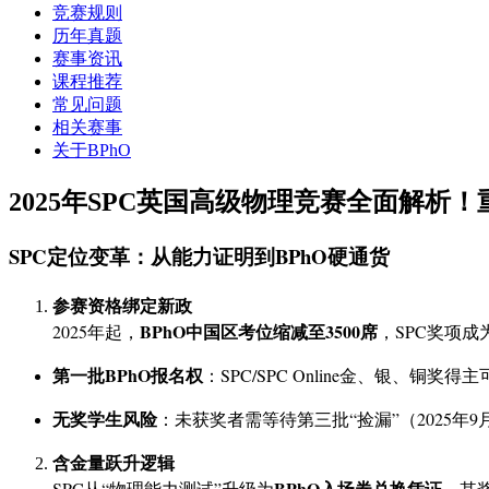
竞赛规则
历年真题
赛事资讯
课程推荐
常见问题
相关赛事
关于BPhO
2025年SPC英国高级物理竞赛全面解析
SPC定位变革：从能力证明到BPhO硬通货
参赛资格绑定新政
BPhO中国区考位缩减至3500席
2025年起，
，SPC奖项成
第一批BPhO报名权
：SPC/SPC Online金、银、铜奖
无奖学生风险
：未获奖者需等待第三批“捡漏”（2025年9
含金量跃升逻辑
BPhO入场券兑换凭证
SPC从“物理能力测试”升级为
，其