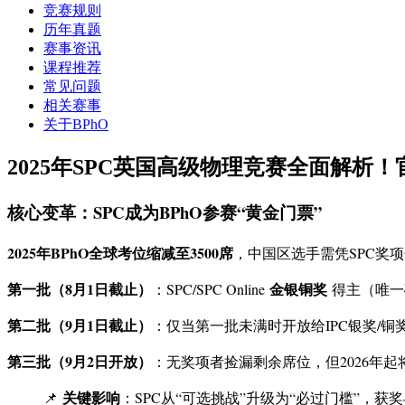
竞赛规则
历年真题
赛事资讯
课程推荐
常见问题
相关赛事
关于BPhO
2025年SPC英国高级物理竞赛全面解析
核心变革：SPC成为BPhO参赛“黄金门票”
2025年BPhO全球考位缩减至3500席
，中国区选手需凭SPC奖
第一批（8月1日截止）
金银铜奖
：SPC/SPC Online
得主（唯一
第二批（9月1日截止）
：仅当第一批未满时开放给IPC银奖/铜
第三批（9月2日开放）
：无奖项者捡漏剩余席位，但2026年
关键影响
📌
：SPC从“可选挑战”升级为“必过门槛”，获