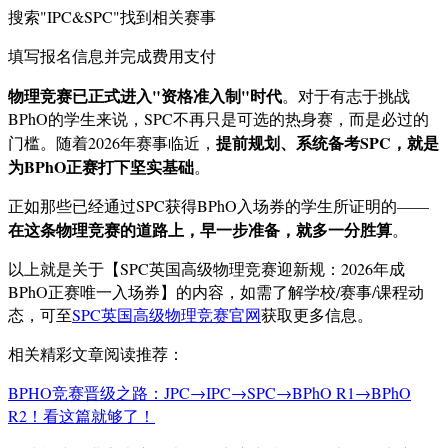
搜索"IPC&SPC"找到相关赛事
填写报名信息并完成费用支付
物理竞赛已正式进入"资格准入制"时代
。对于有志于挑战
BPhO的学生来说，SPC不再只是可选的热身赛，而是必过的
提前规划、系统备考SPC，就是
门槛。随着2026年赛事临近，
为BPhO正赛打下坚实基础
。
正如那些已经通过SPC获得BPhO入场券的学生所证明的——
在这条物理竞赛的道路上，早一步准备，就多一分胜算
。
以上就是关于【SPC英国高级物理竞赛迎新规：2026年成
BPhO正赛唯一入场券】的内容，如需了解学校/赛事/课程动
态，可至
SPC英国高级物理竞赛官网
获取更多信息。
相关精彩文章阅读推荐：
BPHO竞赛晋级之路：JPC→IPC→SPC→BPhO R1→BPhO
R2！看这篇就够了！