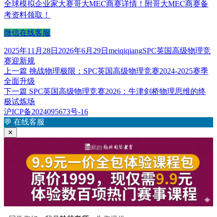
全球模拟企业家大赛哥大MEC商赛详情！附哥大MEC商赛备
考资料领取！
微信在线客服
发
作
标
2025年11月28日
2026年6月29日
meiqiqiang
SPC英国高级物理竞
布
者
签
赛迎新规
于
上
上一篇
挑战物理极限：SPC英国高级物理竞赛2024-2025赛季
文
篇
全面升级
章
文
下
下一篇
SPC英国高级物理竞赛2026：牛津剑桥物理思维的终
章：
篇
极试炼场
导
文
沪ICP备2024095673号-16
航
章：
💬
在线客服
✕