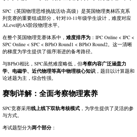
SPC（英国物理思维挑战活动·高级）是英国物理奥林匹克系
列竞赛的重要组成部分，针对10-11年级学生设计，难度对应
ALevel的AS阶段物理水平。
难度排序为
在整个英国物理竞赛体系中，
：IPC Online < IPC <
SPC Online < SPC < BPhO Round1 < BPhO Round2。这一清晰
的梯度为学生提供了循序渐进的备考路径。
考察内容广泛涵盖力
与BPhO相比，SPC虽然难度略低，但
学、电磁学、近代物理等高中物理核心知识
，题目以计算题和
论述题为主，综合性强。
赛制详解：全面考察物理素养
线上线下双轨考核模式
SPC竞赛采用
，为学生提供了灵活的参
与方式。
两个部分
考试题型分为
：