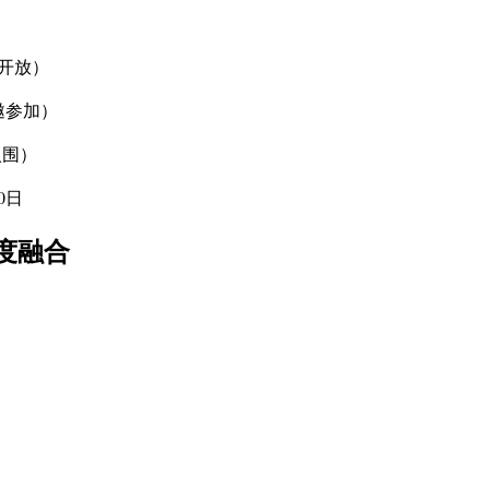
者开放）
受邀参加）
入围）
0日
度融合