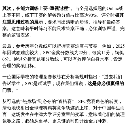
其次，在能力训练上要“重视过程”
。与全是选择题的Online线
极其
上赛不同，线下正赛的解答题分值占比高达90%。评分时
注重思维过程的展示
，要求写出清晰的步骤、推导和最终答
案。这意味着平时练习不能只求答案正确，必须训练严谨、完
整的逻辑表述。
最后，参考历年分数线可以把握竞赛难度与节奏。例如，2025
年因试卷难度较大，SPC金奖分数线为22分，银奖14分，铜奖
6分。通过分析真题和分数线，可以有效评估自身水平，设定
合理的奖项目标。
一位国际学校的物理竞赛教练在分析新规时指出：“过去我们
这是你必须赢得的
告诉学生，SPC是试试手；现在我们得说，
门票
。”
从可选的“热身场”到必夺的“资格赛”，SPC竞赛角色的转变，
清晰地映射出全球理科精英竞争轨迹的上移。对于中国学生而
言，这场发生在牛津大学评分室里的变革，意味着他们的物理
竞赛之路，必须从更早、更关键的时刻开始全力冲刺。