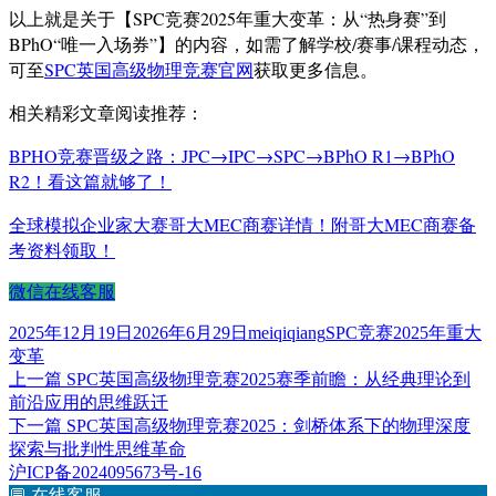
以上就是关于【SPC竞赛2025年重大变革：从“热身赛”到
BPhO“唯一入场券”】的内容，如需了解学校/赛事/课程动态，
可至
SPC英国高级物理竞赛官网
获取更多信息。
相关精彩文章阅读推荐：
BPHO竞赛晋级之路：JPC→IPC→SPC→BPhO R1→BPhO
R2！看这篇就够了！
全球模拟企业家大赛哥大MEC商赛详情！附哥大MEC商赛备
考资料领取！
微信在线客服
发
作
标
2025年12月19日
2026年6月29日
meiqiqiang
SPC竞赛2025年重大
布
者
签
变革
于
上
上一篇
SPC英国高级物理竞赛2025赛季前瞻：从经典理论到
文
篇
前沿应用的思维跃迁
章
文
下
下一篇
SPC英国高级物理竞赛2025：剑桥体系下的物理深度
章：
篇
探索与批判性思维革命
导
文
沪ICP备2024095673号-16
航
章：
💬
在线客服