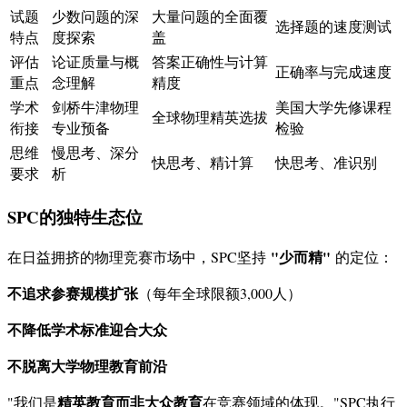
试题
少数问题的深
大量问题的全面覆
选择题的速度测试
特点
度探索
盖
评估
论证质量与概
答案正确性与计算
正确率与完成速度
重点
念理解
精度
学术
剑桥牛津物理
美国大学先修课程
全球物理精英选拔
衔接
专业预备
检验
思维
慢思考、深分
快思考、精计算
快思考、准识别
要求
析
SPC的独特生态位
"少而精"
在日益拥挤的物理竞赛市场中，SPC坚持
的定位：
不追求参赛规模扩张
（每年全球限额3,000人）
不降低学术标准迎合大众
不脱离大学物理教育前沿
精英教育而非大众教育
"我们是
在竞赛领域的体现。"SPC执行