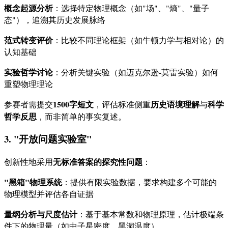
概念起源分析
：选择特定物理概念（如"场"、"熵"、"量子
态"），追溯其历史发展脉络
范式转变评价
：比较不同理论框架（如牛顿力学与相对论）的
认知基础
实验哲学讨论
：分析关键实验（如迈克尔逊-莫雷实验）如何
重塑物理理论
1500字短文
历史语境理解
科学
参赛者需提交
，评估标准侧重
与
哲学反思
，而非简单的事实复述。
3. "开放问题实验室"
无标准答案的探究性问题
创新性地采用
：
"黑箱"物理系统
：提供有限实验数据，要求构建多个可能的
物理模型并评估各自证据
量纲分析与尺度估计
：基于基本常数和物理原理，估计极端条
件下的物理量（如中子星密度、黑洞温度）