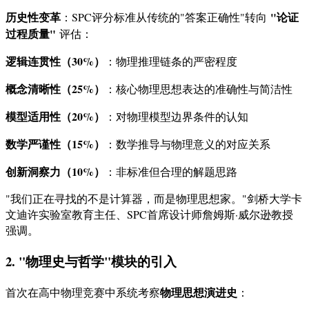
历史性变革
"论证
：SPC评分标准从传统的"答案正确性"转向
过程质量"
评估：
逻辑连贯性（30%）
：物理推理链条的严密程度
概念清晰性（25%）
：核心物理思想表达的准确性与简洁性
模型适用性（20%）
：对物理模型边界条件的认知
数学严谨性（15%）
：数学推导与物理意义的对应关系
创新洞察力（10%）
：非标准但合理的解题思路
"我们正在寻找的不是计算器，而是物理思想家。"剑桥大学卡
文迪许实验室教育主任、SPC首席设计师詹姆斯·威尔逊教授
强调。
2. "物理史与哲学"模块的引入
物理思想演进史
首次在高中物理竞赛中系统考察
：