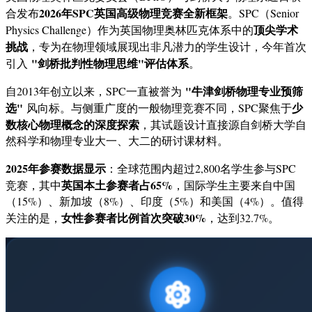
2026年SPC英国高级物理竞赛全新框架
合发布
。SPC（Senior
顶尖学术
Physics Challenge）作为英国物理奥林匹克体系中的
挑战
，专为在物理领域展现出非凡潜力的学生设计，今年首次
"剑桥批判性物理思维"评估体系
引入
。
"牛津剑桥物理专业预筛
自2013年创立以来，SPC一直被誉为
选"
少
风向标。与侧重广度的一般物理竞赛不同，SPC聚焦于
数核心物理概念的深度探索
，其试题设计直接源自剑桥大学自
然科学和物理专业大一、大二的研讨课材料。
2025年参赛数据显示
：全球范围内超过2,800名学生参与SPC
英国本土参赛者占65%
竞赛，其中
，国际学生主要来自中国
（15%）、新加坡（8%）、印度（5%）和美国（4%）。值得
女性参赛者比例首次突破30%
关注的是，
，达到32.7%。