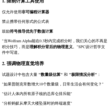
1. 限制计算工具使用
非可编程计算器
仅允许使用
禁止携带任何形式的公式表
符号推导优先于数值计算
鼓励
"当Wolfram Alpha能在0.3秒内完成积分时，我们关心的不再是
理解积分背后的物理意义
积分技巧，而是
。"SPC设计哲学文
件中写道。
2. 强调物理直觉培养
"数量级估算"
"极限情况分析"
试题设计中包含大量
和
：
"如果普朗克常数增大10个数量级，日常生活会有何变化？"
"估计人体内所有原子核的总库仑排斥能"
"分析蚂蚁从摩天大楼坠落时的终端速度"