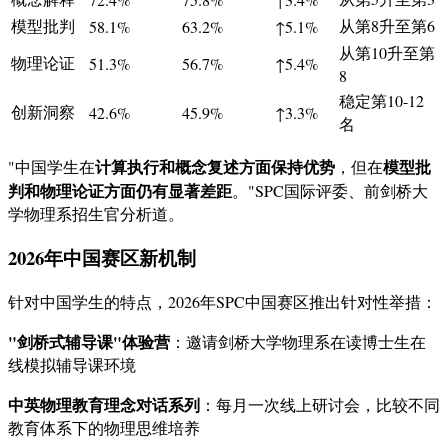
模型批判
从第8升至第6
58.1%
63.2%
↑5.1%
从第10升至第
物理论证
51.3%
56.7%
↑5.4%
8
稳定第10-12
创新洞察
42.6%
45.9%
↑3.3%
名
计算执行和概念复述方面保持优势
模型批
"中国学生在
，但在
判和物理论证方面仍有显著差距
。"SPC国际评委、前剑桥大
学物理系招生官分析道。
2026年中国赛区新机制
针对中国学生的特点，2026年SPC中国赛区推出针对性举措：
"剑桥式辅导课"体验营
：邀请剑桥大学物理系在读博士生在
线模拟辅导课环境
中英物理教育理念对话系列
：每月一次线上研讨会，比较不同
教育体系下的物理思维培养