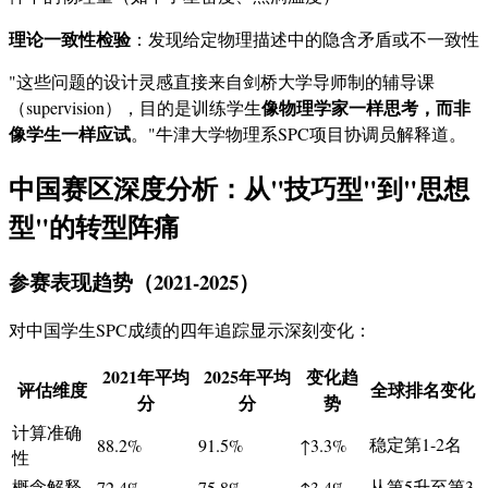
理论一致性检验
：发现给定物理描述中的隐含矛盾或不一致性
"这些问题的设计灵感直接来自剑桥大学导师制的辅导课
像物理学家一样思考，而非
（supervision），目的是训练学生
像学生一样应试
。"牛津大学物理系SPC项目协调员解释道。
中国赛区深度分析：从"技巧型"到"思想
型"的转型阵痛
参赛表现趋势（2021-2025）
对中国学生SPC成绩的四年追踪显示深刻变化：
2021年平均
2025年平均
变化趋
评估维度
全球排名变化
分
分
势
计算准确
稳定第1-2名
88.2%
91.5%
↑3.3%
性
概念解释
从第5升至第3
72.4%
75.8%
↑3.4%