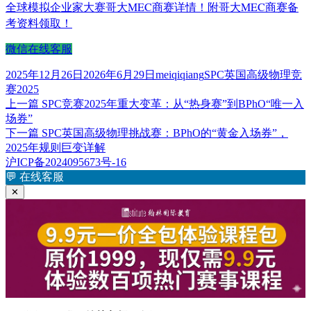
全球模拟企业家大赛哥大MEC商赛详情！附哥大MEC商赛备
考资料领取！
微信在线客服
发
作
标
2025年12月26日
2026年6月29日
meiqiqiang
SPC英国高级物理竞
布
者
签
赛2025
于
上
上一篇
SPC竞赛2025年重大变革：从“热身赛”到BPhO“唯一入
文
篇
场券”
章
文
下
下一篇
SPC英国高级物理挑战赛：BPhO的“黄金入场券”，
章：
篇
2025年规则巨变详解
导
文
沪ICP备2024095673号-16
航
章：
💬
在线客服
✕